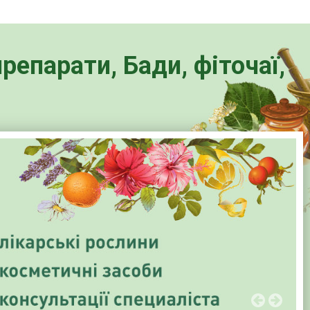
репарати, Бади, фіточаї,