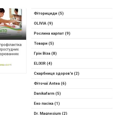
Фіторициди (5)
OLIVIA (9)
Рослина карпат (9)
Товари (5)
профілактіка
простудних
Грін Віза (8)
ворюваннях
ELIXIR (4)
аявності
Скарбниця здоров'я (2)
Фіточаї Antea (6)
Danikafarm (5)
Еко пасіка (1)
Dr. Magnesium (2)