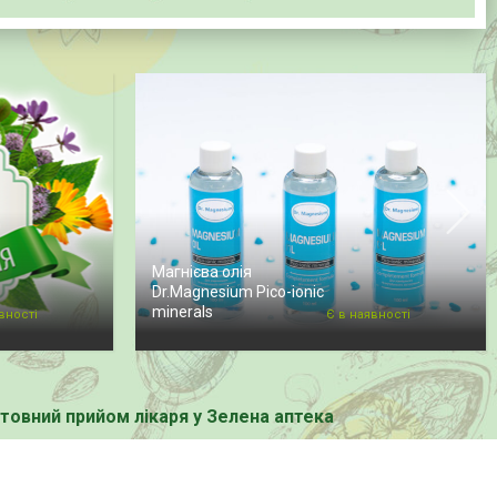
Магнієва олія
Dr.Magnesium Pico-ionic
minerals
вності
Є в наявності
овний прийом лікаря у Зелена аптека