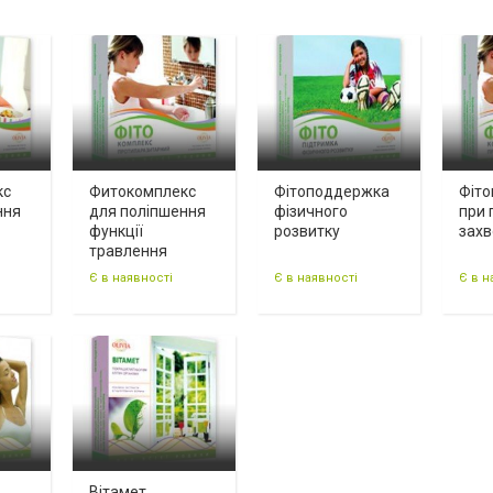
кс
Фитокомплекс
Фітоподдержка
Фіто
ння
для поліпшення
фізичного
при 
функції
розвитку
зах
травлення
Є в наявності
Є в наявності
Є в н
Вітамет