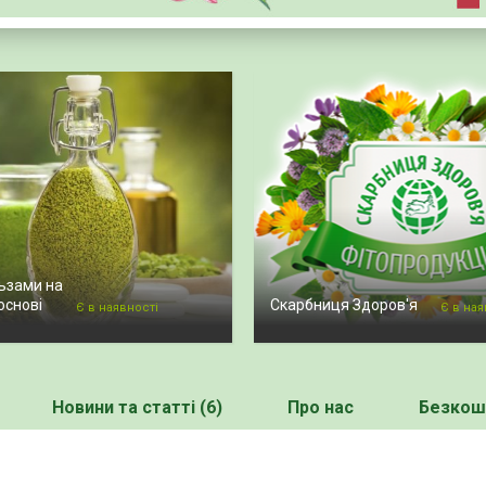
ьзами на
основі
Скарбниця Здоров'я
Є в наявності
Є в ная
Новини та статті (6)
Про нас
Безкошт