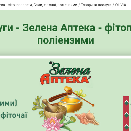
ка - фітопрепарати, Бади, фіточаї, поліензими
Товари та послуги
OLIVIA
уги - Зелена Аптека - фітоп
поліензими