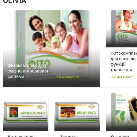
OLIVIA
Фитокомпле
для поліпше
функції
Фитокомплекс для
травлення
зміцнення нервової
системи
Є в наявності
Є в наявності
Артнеос-рест
Дієтична
Вітадерм