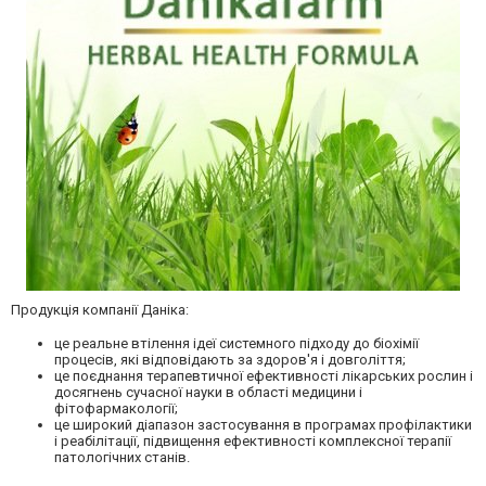
Продукція компанії Даніка:
це реальне втілення ідеї системного підходу до біохімії
процесів, які відповідають за здоров'я і довголіття;
це поєднання терапевтичної ефективності лікарських рослин і
досягнень сучасної науки в області медицини і
фітофармакології;
це широкий діапазон застосування в програмах профілактики
і реабілітації, підвищення ефективності комплексної терапії
патологічних станів.