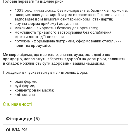
Головні переваги та відмінні риси:
100% рослинний склад, без консервантів, барвників, гормонів;
використання для виробництва високоякісної сировини, що
відповідає всім вимогам санітарних норм і стандартів;
зручна форма прийому і дозування;
максимальна користь і безпеку для організму;
можливість тривалого застосування без ослаблення
ефективності дії і звикання;
потужна інформаційна підтримка, сформований стабільний
попит на продукцію.
Ми щиро віримо, що все тепло, знання, душа, вкладені в цю
продукцію, допоможуть зберегти здоров'я на довгі роки, залишити
в спадок можливість бути здоровими вашим нащадкам.
Продукція випускається у вигляді різних форм:
рідкі форми;
сухі форми;
концентровані масла;
клітковина
Є в наявності
Фіторициди (5)
OLIVIA (9)