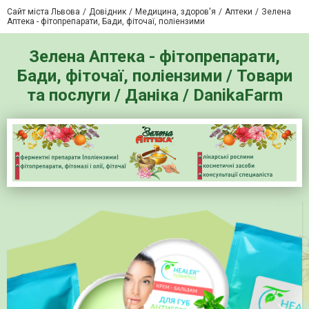
Сайт міста Львова
Довідник
Медицина, здоров'я
Аптеки
Зелена
Аптека - фітопрепарати, Бади, фіточаї, поліензими
Зелена Аптека - фітопрепарати,
Бади, фіточаї, поліензими / Товари
та послуги / Даніка / DanikaFarm