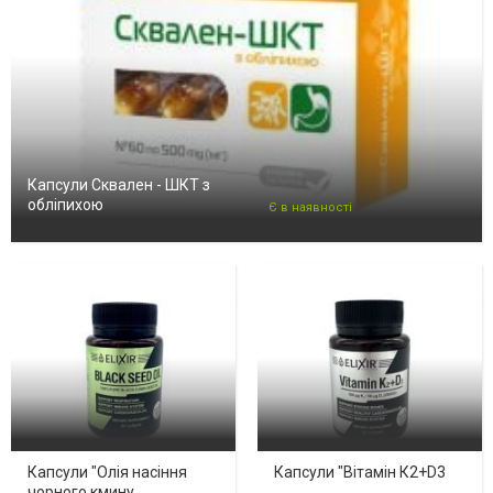
Капсули Сквален - ШКТ з
обліпихою
Є в наявності
Капсули "Олія насіння
Капсули "Вітамін К2+D3
чорного кмину