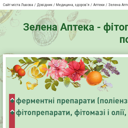
Сайт міста Львова
Довідник
Медицина, здоров'я
Аптеки
Зелена Апте
Зелена Аптека - фітоп
п