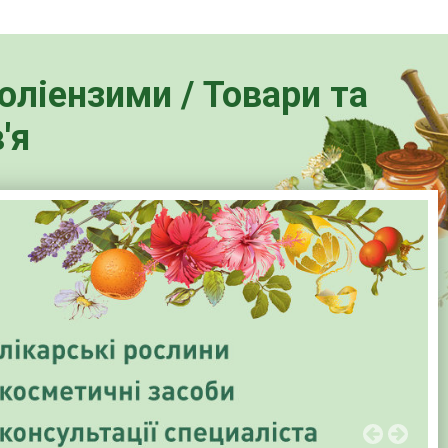
поліензими / Товари та
'я