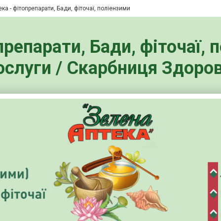
ка - фітопрепарати, Бади, фіточаї, поліензими
репарати, Бади, фіточаї, 
ослуги / Скарбниця Здоров