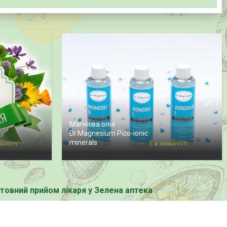
Магнієва олія
Dr.Magnesium Pico-ionic
minerals
вності
Є в наявності
овний прийом лікаря у Зелена аптека