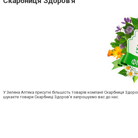
Скарбниця Здоров'я
У Зелена Аптека присутні більшість товарів компанії Скарбниця Здоров
шукаєте товари Скарбниці Здоров'я запрошуємо вас до нас.