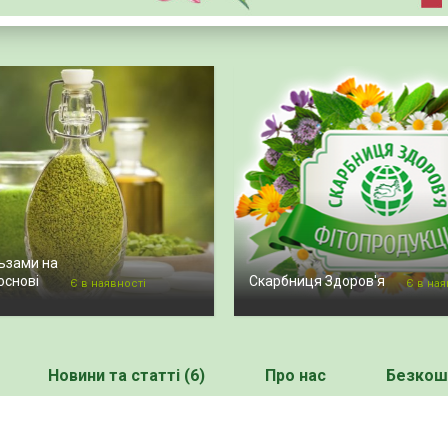
ьзами на
основі
Скарбниця Здоров'я
Є в наявності
Є в ная
Новини та статті (6)
Про нас
Безкошт