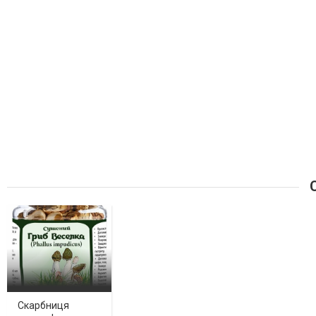
С
Скарбниця