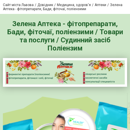
Сайт міста Львова
Довідник
Медицина, здоров'я
Аптеки
Зелена
Аптека - фітопрепарати, Бади, фіточаї, поліензими
Зелена Аптека - фітопрепарати,
Бади, фіточаї, поліензими / Товари
та послуги / Судинний засіб
Поліензим