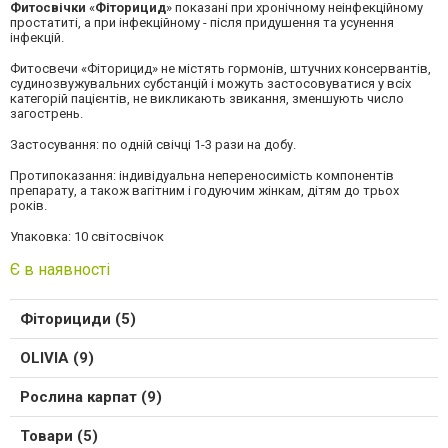
Фитосвічки
«
Фіторицид
» показані при хронічному неінфекційному
простатиті, а при інфекційному - після придушення та усунення
інфекцій.
Фитосвечи «Фіторицид» не містять гормонів, штучних консервантів,
судинозвужувальних субстанцій і можуть застосовуватися у всіх
категорій пацієнтів, не викликають звикання, зменшують число
загострень.
Застосування: по одній свічці 1-3 рази на добу.
Протипоказання: індивідуальна непереносимість компонентів
препарату, а також вагітним і годуючим жінкам, дітям до трьох
років.
Упаковка: 10 світосвічок
Є в наявності
Фіторициди (5)
OLIVIA (9)
Рослина карпат (9)
Товари (5)