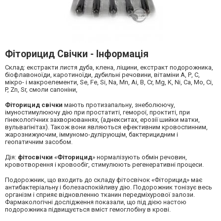
Фіторицид Свічки - Iнформація
Склад: екстракти листя дуба, клена, ліщини, екстракт подорожника,
біофлавоноїди, каротиноїди, дубильні речовини, вітаміни А, Р, С,
мікро- і макроелементи, Se, Fe, Si, Na, Mn, Ai, B, Cr, Mg, K, Ni, Ca, Mo, Сі,
P, Zn, Sr, смоли сапоніни,
Фіторицид
свічки
мають протизапальну, знеболюючу,
імуностимулюючу дію при простатиті, геморої, проктиті, при
гінекологічних захворюваннях, (аднекситах, ерозії шийки матки,
вульвагінітах). Також вони являються ефективним кровоспинним,
жарознижуючим, іммуномо-дулірующім, бактерицидним і
геопатичним засобом.
Дія:
фітосвічки
«
Фіторицид
» нормалізують обмін речовин,
кровотворення і кровообіг, стимулюють регенеративні процеси.
Подорожник, що входить до складу фітосвічок «Фіторицид» має
антибактеріальну і болезаспокійливу дію. Подорожник тонізує весь
організм і сприяє відновленню тканин передміхурової залози.
Фармакологічні дослідження показали, що під дією настою
подорожника підвищується вміст гемоглобіну в крові.