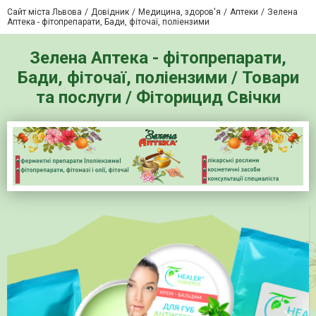
Сайт міста Львова
Довідник
Медицина, здоров'я
Аптеки
Зелена
Аптека - фітопрепарати, Бади, фіточаї, поліензими
Зелена Аптека - фітопрепарати,
Бади, фіточаї, поліензими / Товари
та послуги / Фіторицид Свічки