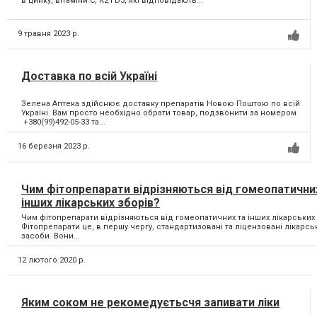
в цинку, вітаміни С, К2 і D3, які відповідають...
9 травня 2023 р.
Доставка по всій Україні
Зелена Аптека здійснює доставку препаратів Новою Поштою по всій
Україні. Вам просто необхідно обрати товар, подзвонити за номером
+380(99)492-05-33 та...
16 березня 2023 р.
Чим фітопрепарати відрізняються від гомеопатични
інших лікарських зборів?
Чим фітопрепарати відрізняються від гомеопатичних та інших лікарських
Фітопрепарати це, в першу чергу, стандартизовані та ліцензовані лікарсь
засоби. Вони...
12 лютого 2020 р.
Яким соком не рекомедуєтьсчя запивати ліки