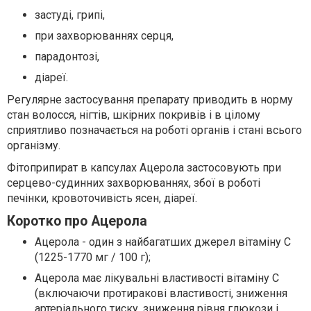
застуді, грипі,
при захворюваннях серця,
парадонтозі,
діареї.
Регулярне застосування препарату приводить в норму
стан волосся, нігтів, шкірних покривів і в цілому
сприятливо позначається на роботі органів і стані всього
організму.
Фітоприпират в капсулах Ацерола застосовують при
серцево-судинних захворюваннях, збої в роботі
печінки, кровоточивість ясен, діареї.
Коротко про Ацерола
Ацерола - один з найбагатших джерел вітаміну C
(1225-1770 мг / 100 г);
Ацерола має лікувальні властивості вітаміну С
(включаючи протиракові властивості, зниження
артеріального тиску, зниження рівня глюкози і