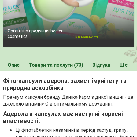
Органічна продукція healer
cosmetics
Є в наявності
Опис
Товари та послуги (73)
Відгуки
Ще
Фіто-капсули ацерола: захист імунітету та
природна аскорбінка
Преміум капсули бренду ДанікаФарм з дикої вишні - це
джерело вітаміну C в оптимальному дозуванні.
Ацерола в капсулах має наступні корисні
властивості:
Ці фітотаблетки незамінні в період застуд, грипу,
так як значно зміцнюють імунітет і сприяють більш