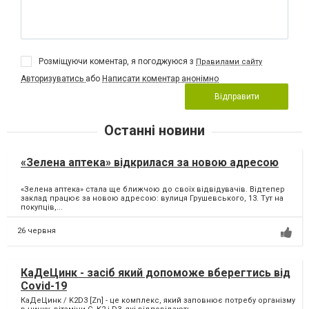
Розміщуючи коментар, я погоджуюся з
Правилами сайту
Авторизуватись
або
Написати коментар анонімно
Відправити
Останні новини
«Зелена аптека» відкрилася за новою адресою
«Зелена аптека» стала ще ближчою до своїх відвідувачів. Відтепер
заклад працює за новою адресою: вулиця Грушевського, 13. Тут на
покупців,...
26 червня
КаДеЦинк - засіб який допоможе вберегтись від
Covid-19
КаДеЦинк / K2D3 [Zn] - це комплекс, який заповнює потребу організму