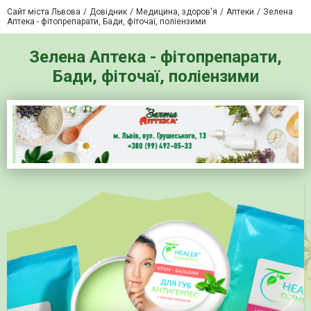
Сайт міста Львова
Довідник
Медицина, здоров'я
Аптеки
Зелена
Аптека - фітопрепарати, Бади, фіточаї, поліензими
Зелена Аптека - фітопрепарати,
Бади, фіточаї, поліензими