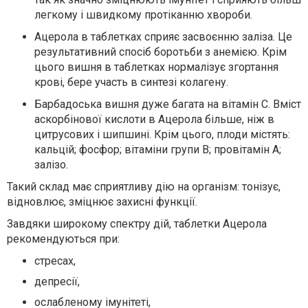
легкому і швидкому протіканню хвороби.
Ацерола в таблетках сприяє засвоєнню заліза. Це
результативний спосіб боротьби з анемією. Крім
цього вишня в таблетках нормалізує згортання
крові, бере участь в синтезі колагену.
Барбадоська вишня дуже багата на вітамін C. Вміст
аскорбінової кислоти в Ацерола більше, ніж в
цитрусових і шипшині. Крім цього, плоди містять:
кальцій; фосфор; вітаміни групи B; провітамін A;
залізо.
Такий склад має сприятливу дію на організм: тонізує,
відновлює, зміцнює захисні функції.
Завдяки широкому спектру дій, таблетки Ацерола
рекомендуються при:
стресах,
депресії,
ослабленому імунітеті,