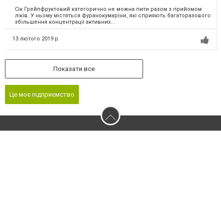
Cік Грейпфруктовий категорично не можна пити разом з прийомом
ліків. У ньому містяться фуранокумаріни, які сприяють багаторазового
збільшення концентрації активних...
13 лютого 2019 р.
Показати все
Це моє підприємство
2026 © 032.ua - Сайт міста Львова
Допускається цитування матеріалів без отримання попередньої згоди
032.ua за умови розміщення в тексті обов'язкового посилання на 032.ua -
Сайт міста Львова. Для інтернет-видань обов'язкове розміщення прямого,
відкритого для пошукових систем гіперпосилання на цитовані статті не
нижче другого абзацу в тексті або в якості джерела. Порушення
виняткових прав переслідується Законом.
Матеріали з плашками "Новини компаній", "Промо", "Партнерський
матеріал", "Партнерський спецпроєкт", "Політичні новини", "Пресреліз",
"PR", "Офіційно", "Політична реклама" публікуються на правах реклами.